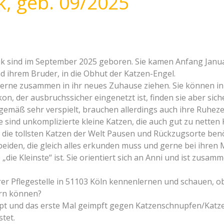
, geb. 09/2025
k sind im September 2025 geboren. Sie kamen Anfang Janua
ihrem Bruder, in die Obhut der Katzen-Engel.
erne zusammen in ihr neues Zuhause ziehen. Sie können i
on, der ausbruchssicher eingenetzt ist, finden sie aber sich
sgemäß sehr verspielt, brauchen allerdings auch ihre Ruheze
ie sind unkomplizierte kleine Katzen, die auch gut zu netten
 die tollsten Katzen der Welt Pausen und Rückzugsorte ben
 beiden, die gleich alles erkunden muss und gerne bei ihren 
die Kleinste“ ist. Sie orientiert sich an Anni und ist zusam
rer Pflegestelle in 51103 Köln kennenlernen und schauen, o
ern können?
hipt und das erste Mal geimpft gegen Katzenschnupfen/Kat
tet.