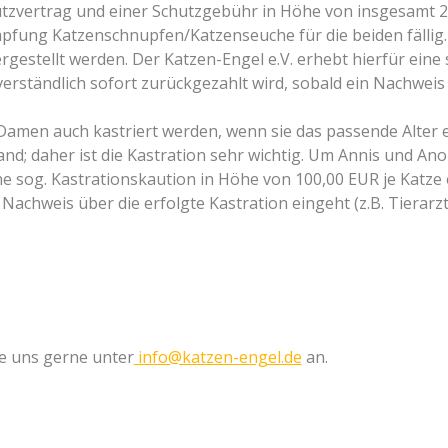
hutzvertrag und einer Schutzgebühr in Höhe von insgesamt 2
 Impfung Katzenschnupfen/Katzenseuche für die beiden fälli
estellt werden. Der Katzen-Engel e.V. erhebt hierfür eine
tverständlich sofort zurückgezahlt wird, sobald ein Nachweis 
amen auch kastriert werden, wenn sie das passende Alter err
nd; daher ist die Kastration sehr wichtig. Um Annis und An
ine sog. Kastrationskaution in Höhe von 100,00 EUR je Katze 
 Nachweis über die erfolgte Kastration eingeht (z.B. Tierarz
ie uns gerne unter
info@katzen-
engel.de
an.