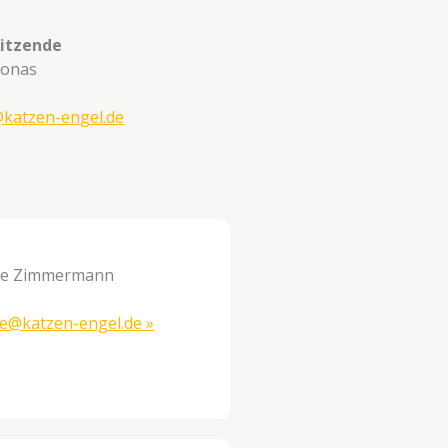
sitzende
 Jonas
@katzen-engel.de
ne Zimmermann
ne@katzen-
engel.de
»