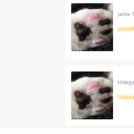
Jackie 
jackie
Hildeg
hildeg