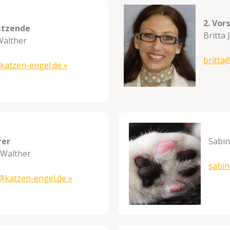
2. Vor
sitzende
Britta
Walther
britta
katzen-
engel.de
»
rer
Sabi
 Walther
sabi
@katzen-
engel.de
»