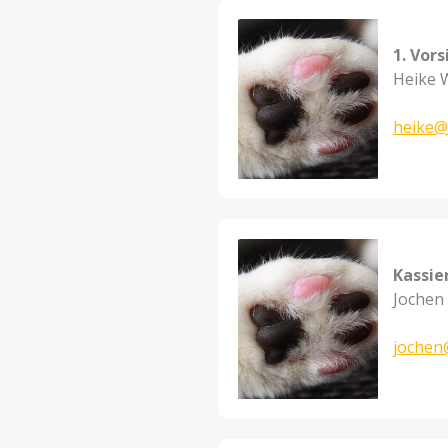
1. Vor
Heike 
heike@
Kassie
Jochen
jochen