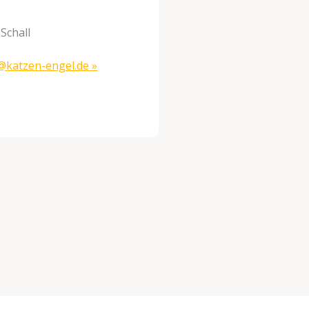
 Schall
e@katzen-
engel.de
»