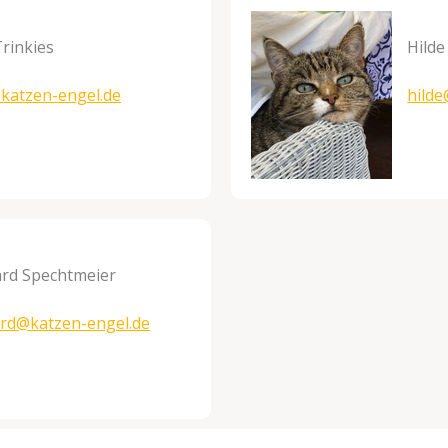
Trinkies
Hilde
@katzen-
engel.de
hild
ard Spechtmeier
ard@katzen-engel.de